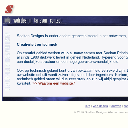
Soeltan Designs is onder andere gespecialiseerd in het ontwerpen
Creativiteit en techniek
Op creatief gebied werken wij o.a. nauw samen met Soeltan Printi
al sinds 1980 drukwerk levert in geheel Nederland. Typerend voor 
een duidelijke structuur en een hoge gebruikersvriendelijkheid.
Ook op technisch gebied kunt u van bekwaamheid verzekerd zijn. D
uw website schuilt wordt zuiver uitgevoerd door ingenieurs. Kortom,
technisch gebied staan wij dus zeer sterk en zijn wij altijd gespitst
kwaliteit.
>> Waarom een website?
info
|
web design
|
tarieven
|
con
© 2026 Soeltan Designs. Alle rechten v