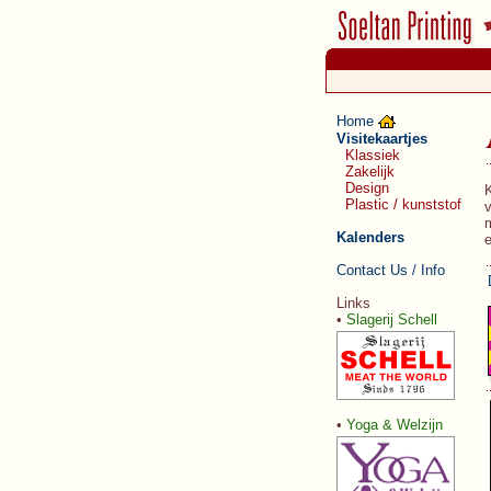
Home
Visitekaartjes
Klassiek
Zakelijk
Design
K
Plastic / kunststof
v
m
Kalenders
Contact Us / Info
Links
•
Slagerij Schell
•
Yoga & Welzijn