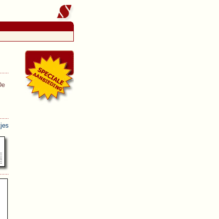
De
tjes