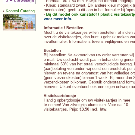
- Formaat: 80 x 50 mm. Afwijkend formaat mogelijk
- Kleur: standaard zwart. Elk andere kleur mogelijk 
meerkosten), geeft u dit aan in het formulier bij 'opm
•
Kontesi Catering
-
Bij dit model ook kunststof / plastic visitekaart
voor meer info
.
Informatie / Bestellen
Mocht u de visitekaartjes willen bestellen, of indien
over de visitekaartjes, dan kunt u gebruik maken v
invulformulier. Informatie is tevens vrijblijvend en ver
Bestellen
Bij bestellen: Na akkoord van uw order versturen wij
e-mail. Uw opdracht wordt pas in behandeling geno
minimaal 60% van het totaal verschuldigde bedrag.
(aan)betaling verzenden wij eerst een proefdruk per
hiervan en tevens na ontvangst van het volledige or
(geen verzendkosten) binnen 1 week. Bij meer dan 2
verzendkosten bijkomen. Gebruik onderstaand formul
hierover. U kunt eventueel ook een eigen ontwerp aa
Visitekaartdoosje
Handig opbergdoosje om uw visitekaartjes in mee
te nemen! Van zilvergrijs aluminium. Voor ca. 10
visitekaartjes. Prijs:
€3.50 incl. btw.