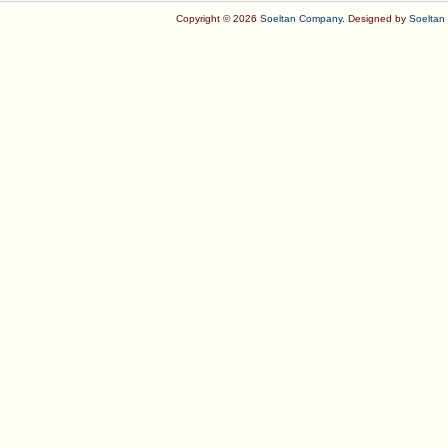
Copyright © 2026
Soeltan Company
. Designed by
Soeltan