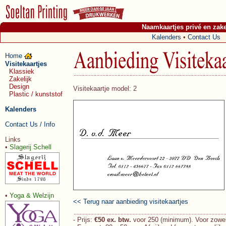
Naamkaartjes privé en zake
Kalenders
•
Contact Us
Home
Visitekaartjes
Klassiek
Zakelijk
Design
Visitekaartje model: 2
Plastic / kunststof
Kalenders
Contact Us / Info
Links
•
Slagerij Schell
•
Yoga & Welzijn
<< Terug naar aanbieding visitekaartjes
- Prijs:
€50 ex. btw.
voor 250 (minimum). Voor zowel 